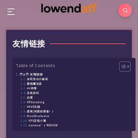
友情链接
Table of Contents
🧑‍🤝‍🧑 友情链接
米莉亚の小破站
霧雨魔法店
🐟师傅
主机百科
古博
VPSlooking
VAVE乐园
虎窝(阿虎的博客！)
HostEvaluate
VPS主机小镇
nanase’s REVIEW