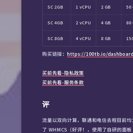
SC 2GB
1 vCPU
2 GB
50
SC 4GB
2 vCPU
4 GB
80
SC 8GB
4 vCPU
8 GB
15
购买链接：
https://100tb.io/dashboa
买前先看-隐私政策
买前先看-服务条款
评
流量以双向计算，联通和电信去程目前均为 
了 WHMCS（好评！，使用了自研的面板