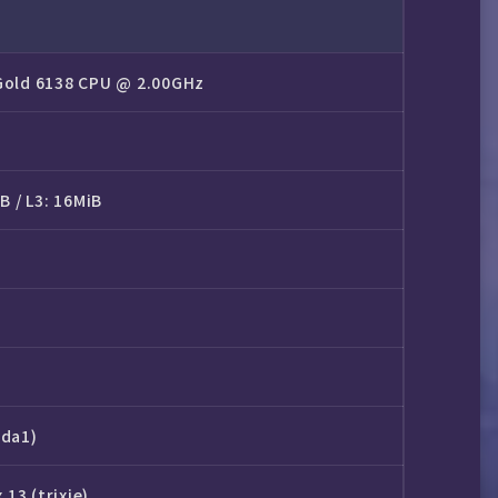
 Gold 6138 CPU @ 2.00GHz
iB / L3: 16MiB
sda1)
13 (trixie)