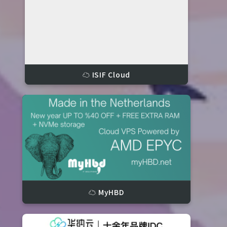
☁️ ISIF Cloud
☁️ MyHBD