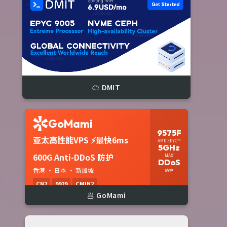
☁️ DMIT
🥟 GoMami