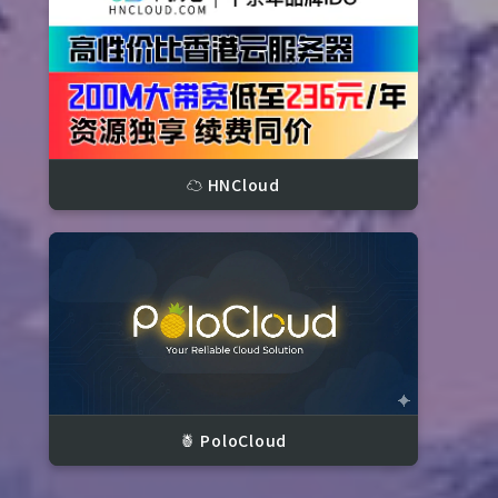
☁️ HNCloud
🍍 PoloCloud