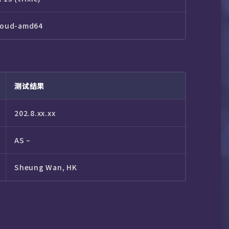
loud-amd64
测试结果
202.8.xx.xx
AS –
Sheung Wan, HK