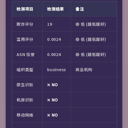
检测项目
检测结果
备注
数
欺诈评分
19
🟢 低 (越低越好)
ip
滥用评分
0.0024
🟢 低 (越低越好)
ipa
ASN 信誉
0.0024
🟢 低 (越低越好)
ipa
组织类型
business
商业机构
ipa
原生识别
❌
NO
ip
机房识别
❌
NO
ipa
移动网络
❌
NO
ipa