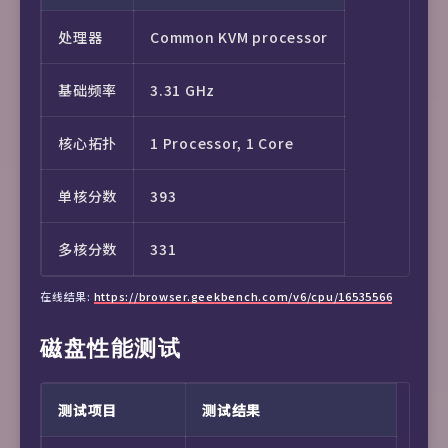
B-Global Thailand Only
No
Bilibili Anime
No (Country: 印度尼西亚)
处理器
Common KVM processor
Vidio
No
Tiktok
Yes (Region: ID)
基础频率
3.31 GHz
beIN Sports
Yes
YouTube CDN
Singapore (sin10s14)
核心拓扑
1 Processor, 1 Core
B-Global Indonesia Only
Yes
Google Location
Central Java, Indonesia
单核分数
393
MYTV
Yes
Netflix Preferred CDN
ISP’s OCAs in Jakarta,ID (
多核分数
331
Clip TV
Yes
Spotify Region
ID
在线结果:
https://browser.geekbench.com/v6/cpu/16535566
Galaxy Play
No
磁盘性能测试
Steam Currency
IDR
K+
No (Region:ID)
测试项目
测试结果
B-Global Việt Nam Only
No