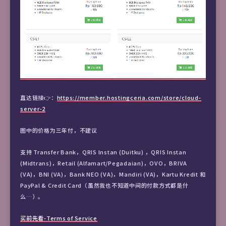
直达链接👉：
https://member.hostingceria.com/store/cloud-
server-2
图中的价格为三年付，不建议
支持 Transfer Bank，QRIS Instan (Duitku) ，QRIS Instan
(Midtrans)，Retail (Alfamart/Pegadaian)，OVO，BRIVA
(VA)，BNI (VA)，Bank NEO (VA)，Mandiri (VA)，Kartu Kredit 和
PayPal & Credit Card（虽然我也不知道中间的付款方式都是什
么…）。
买前先看-Terms of Service