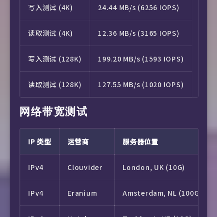
写入测试 (4K)
24.44 MB/s (6256 IOPS)
Sooka
Failed (Network Conne
读取测试 (4K)
12.36 MB/s (3165 IOPS)
Zee5
Yes (Region: ID)
写入测试 (128K)
199.20 MB/s (1593 IOPS)
NBA TV
Failed (Network Conne
读取测试 (128K)
127.55 MB/s (1020 IOPS)
MXPlayer
No
网络带宽测试
Tata Play
No
IP 类型
运营商
服务器位置
SonyLiv
Failed (Network Conne
IPv4
Clouvider
London, UK (10G)
Jio Cinema
Yes
IPv4
Eranium
Amsterdam, NL (100G)