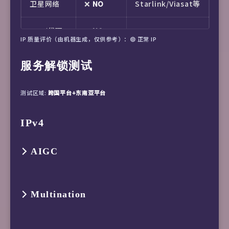
卫星网络
❌
NO
Starlink/Viasat等
ipa
VPN/代理
❌
NO
ipa
IP 质量评价（由机器生成，仅供参考）：🟢 正常 IP
Tor 节点
❌
NO
ipa
服务解锁测试
爬虫检测
❌
NO
ipa
测试区域:
跨国平台+东南亚平台
滥用黑名单
❌
NO
ipa
IPv4
保留 IP
❌
NO
ipa
AIGC
服务
状态
Multination
ChatGPT
Yes (Region: ID)