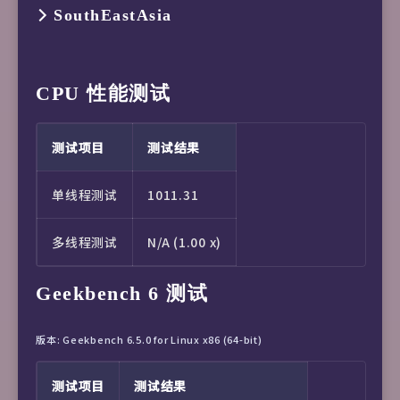
服务
状态
SouthEastAsia
Google Gemini Location
Central Java, Indonesi
Dazn
No (Banned)
Sora
Yes (Region: ID)
服务
状态
CPU 性能测试
HotStar
No
HBO Max
Yes (Region: ID)
Disney+
Available For [Disney+ ID]
测试项目
测试结果
B-Global SouthEastAsia
Yes
Netflix
Yes (Region: ID)
单线程测试
1011.31
meWATCH
Yes
YouTube Premium
Yes (Region: ID)
多线程测试
N/A (1.00 x)
Starhub TV+
No
Amazon Prime Video
Yes (Region: ID)
Geekbench 6 测试
CatchPlay+
Yes (Region: ID)
TVBAnywhere+
Yes (Region: ID)
版本: Geekbench 6.5.0 for Linux x86 (64-bit)
AIS Play
No
iQyi Oversea
Yes (Region: ID)
测试项目
测试结果