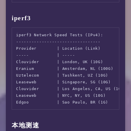
iperf3
iperf3 Network Speed Tests (IPv4):

---------------------------------

Provider        | Location (Link)           |
-----           | -----                     |
Clouvider       | London, UK (10G)          |
Eranium         | Amsterdam, NL (100G)      |
Uztelecom       | Tashkent, UZ (10G)        |
Leaseweb        | Singapore, SG (10G)       |
Clouvider       | Los Angeles, CA, US (10G) |
Leaseweb        | NYC, NY, US (10G)         |
Edgoo           | Sao Paulo, BR (1G)        
本地测速