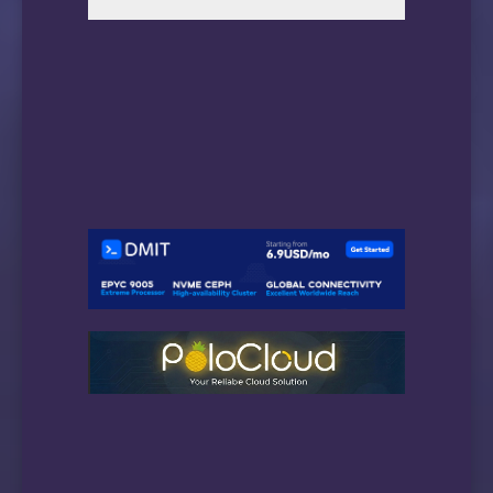
                                             
14  221.183.123.105 AS9808   [CMNET]       
                                             
15  221.183.94.1    AS9808   [CMNET]       
                                             
16  *

17  120.204.34.85   AS24400  [APNIC-AP]    
                                            