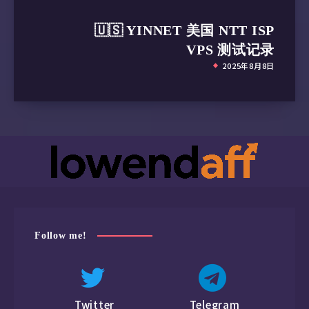
🇺🇸 YINNET 美国 NTT ISP
VPS 测试记录
2025年8月8日
Follow me!
Twitter
Telegram