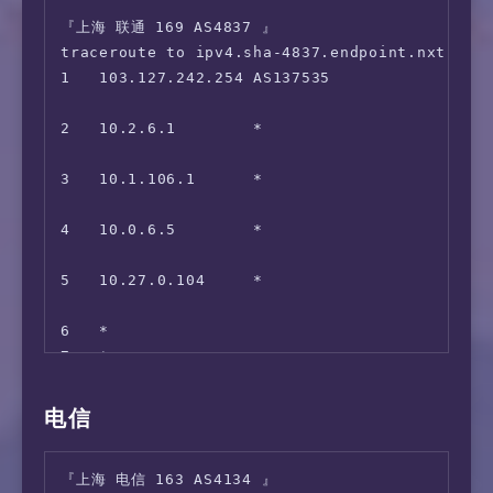
 Claude:                                Yes

『上海 联通 169 AS4837 』

 Wikipedia Editability:                 Yes

traceroute to ipv4.sha-4837.endpoint.nxtrace.
 Google Play Store:                     Singa
1   103.127.242.254 AS137535               
 Google Search CAPTCHA Free:            Yes

                                             
 Steam Currency:                        JPY

2   10.2.6.1        *                        
 ---Forum---

                                             
 Reddit:                                Yes

3   10.1.106.1      *                        
 ---Game---

                                             
 SD Gundam G Generation Eternal:        Yes

4   10.0.6.5        *                        
=======================================

                                             
===============[ Japan ]===============

5   10.27.0.104     *                        
 DMM:                                   Yes

                                             
 DMM TV:                                Yes

6   *

 Abema.TV:                              Yes (
7   *

 Niconico:                              No (O
8   *

 Telasa:                                Yes

9   *

电信
 U-NEXT:                                Yes

10  219.158.16.49   AS4837   [CU169-BACKBON
 Hulu Japan:                            Yes

                                             
 TVer:                                  Yes

『上海 电信 163 AS4134 』

11  219.158.8.189   AS4837   [CU169-BACKBON
 Lemino:                                No
