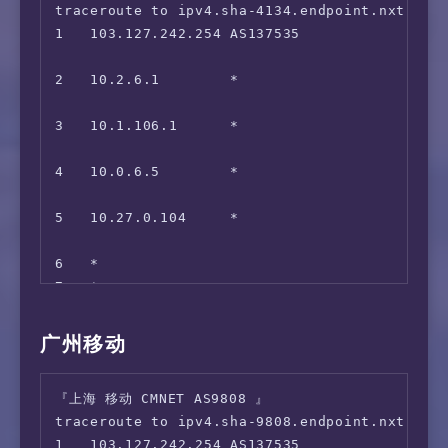
traceroute to ipv4.sha-4134.endpoint.nxtrace.
                                             
 AnimeFesta:                            No

1   103.127.242.254 AS137535               
12  *

 WOWOW:                                 Yes

                                             
13  *

 VideoMarket:                           Yes

2   10.2.6.1        *                        
14  139.226.226.2   AS17621  [UNICOM-SH]   
 D Anime Store:                         No

                                             
                                            
 FOD(Fuji TV):                          No

3   10.1.106.1      *                        
 Radiko:                                No

                                             
 Karaoke@DAM:                           No

4   10.0.6.5        *                        
 J:com On Demand:                       Yes

                                             
 WATCHA:                                Yes

5   10.27.0.104     *                        
 Rakuten TV JP:                         Faile
                                             
 ---Game---

6   *

 Kancolle Japan:                        No

7   *

 Pretty Derby Japan:                    Yes

8   *

 Konosuba Fantastic Days:               Faile
9   *

广州移动
 Princess Connect Re:Dive Japan:        Yes

10  219.158.113.134 AS4837   [CU169-BACKBON
 Project Sekai: Colorful Stage:         Yes

                                             
 ---Music---

『上海 移动 CMNET AS9808 』

11  219.158.113.101 AS4837   [CU169-BACKBON
 Mora:                                  Yes

traceroute to ipv4.sha-9808.endpoint.nxtrace.
                                             
 music.jp:                              No

1   103.127.242.254 AS137535               
12  *
