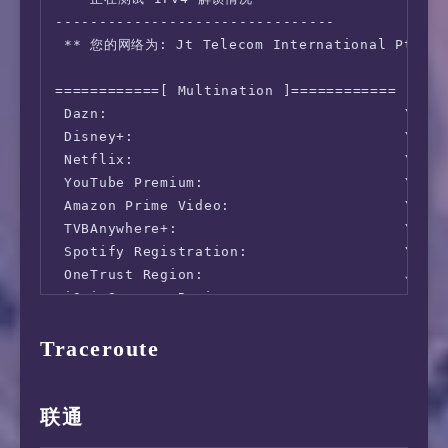
--------------------------------

 ** 您的网络为: Jt Telecom International Pte.ltd
============[ Multination ]============

 Dazn:                                  Yes (
 Disney+:                               Yes (
 Netflix:                               Yes (
 YouTube Premium:                       Yes (
 Amazon Prime Video:                    Yes (
 TVBAnywhere+:                          Yes

 Spotify Registration:                  Yes (
 OneTrust Region:                       JP [T
 iQyi Oversea Region:                   JP

 Bing Region:                           JP (R
Traceroute
 Apple Region:                          JP

 YouTube CDN:                           Tokyo
 Netflix Preferred CDN:                 Faile
 ChatGPT:                               Yes

联通
 Google Gemini:                         Yes (