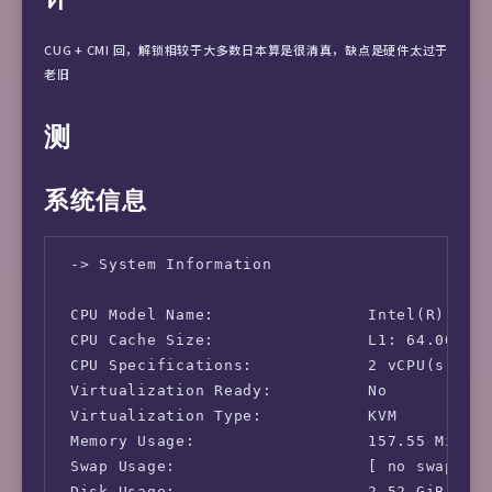
CUG + CMI 回，解锁相较于大多数日本算是很清真，缺点是硬件太过于
老旧
测
系统信息
 -> System Information

 CPU Model Name:                Intel(R) Xeon
 CPU Cache Size:                L1: 64.00 KB 
 CPU Specifications:            2 vCPU(s)

 Virtualization Ready:          No

 Virtualization Type:           KVM

 Memory Usage:                  157.55 MiB / 
 Swap Usage:                    [ no swap par
 Disk Usage:                    2.52 GiB / 48