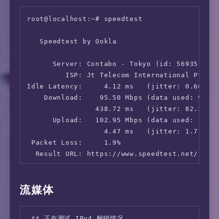
root@localhost:~# speedtest 

   Speedtest by Ookla

      Server: Contabo - Tokyo (id: 56935)

         ISP: Jt Telecom International Pte.lt
Idle Latency:     4.12 ms   (jitter: 0.66ms, 
    Download:    95.50 Mbps (data used: 98.1 
                438.72 ms   (jitter: 82.34ms,
      Upload:   102.95 Mbps (data used: 193.7
                  4.47 ms   (jitter: 1.71ms, 
 Packet Loss:     1.9%

流媒体
 ** 正在测试 IPv4 解锁情况
