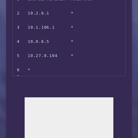
 ---Forum---

                                             
13  *

 EroGameSpace:                          Faile
2   10.2.6.1        *                        
14  *

=======================================

                                             
15  101.95.89.69    AS4812   [CHINANET-SH] 
3   10.1.106.1      *                        
                                             
 ** 正在测试 IPv6 解锁情况

                                             
16  101.95.89.114   AS4812   [CHINANET-SH] 
当前主机不支持 IPv6，跳过...

4   10.0.6.5        *                        
                                             
本次测试已结束，感谢使用此脚本
                                             
17  124.74.54.178   AS4812   [CHINANET-SH] 
5   10.27.0.104     *                        
                                             
                                             
18  58.40.245.94    AS4812                
6   *

                                             
7   *

19  *

8   *

20  *

9   *

21  210.5.157.1     AS4812                 
10  219.158.24.57   AS4837   [CU169-BACKBON
                                            
                                             
11  219.158.6.201   AS4837   [CU169-BACKBONE
                                             
12  *

13  219.158.119.250 AS4837   [CU169-BACKBON