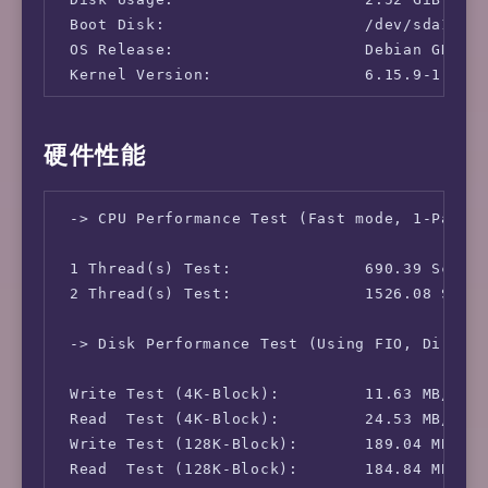
 Boot Disk:                     /dev/sda1

 OS Release:                    Debian GNU/Li
 Kernel Version:                6.15.9-1-liq
硬件性能
 -> CPU Performance Test (Fast mode, 1-Pass @
 1 Thread(s) Test:              690.39 Scores
 2 Thread(s) Test:              1526.08 Score
 -> Disk Performance Test (Using FIO, Direct 
 Write Test (4K-Block):         11.63 MB/s (2
 Read  Test (4K-Block):         24.53 MB/s (6
 Write Test (128K-Block):       189.04 MB/s (
 Read  Test (128K-Block):       184.84 MB/s 