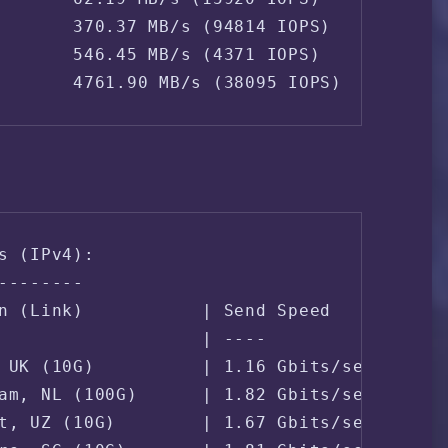
       370.37 MB/s (94814 IOPS)

       546.45 MB/s (4371 IOPS)

       4761.90 MB/s (38095 IOPS)
s (IPv4):

--------

n (Link)           | Send Speed      | Rec
                   | ----            | ---
 UK (10G)          | 1.16 Gbits/sec  | 476
am, NL (100G)      | 1.82 Gbits/sec  | 1.1
t, UZ (10G)        | 1.67 Gbits/sec  | 336