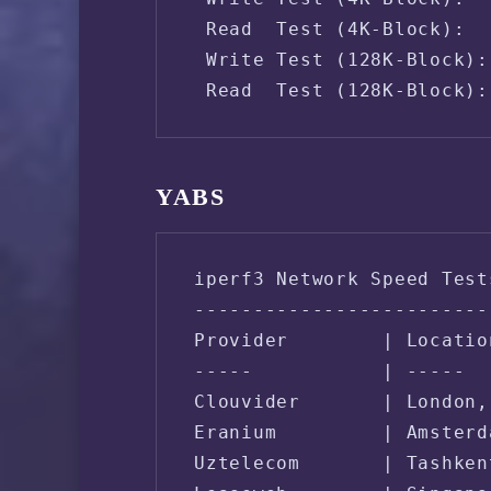
 Read  Test (4K-Block):  
 Write Test (128K-Block):
 Read  Test (128K-Block):
YABS
iperf3 Network Speed Test
-------------------------
Provider        | Locatio
-----           | -----  
Clouvider       | London,
Eranium         | Amsterd
Uztelecom       | Tashken