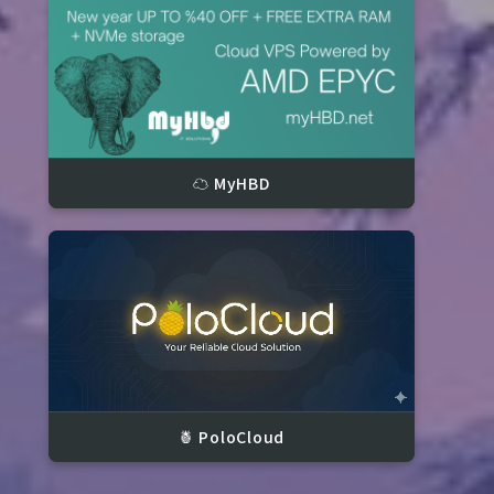
40GHz

☁️ MyHBD
.00 MB

rtualization Enabled)

🍍 PoloCloud
_64)
