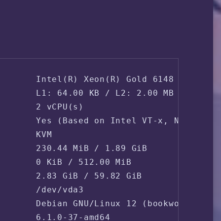
       Intel(R) Xeon(R) Gold 6148 CPU @ 2.
       L1: 64.00 KB / L2: 2.00 MB / L3: 55
       2 vCPU(s)

       Yes (Based on Intel VT-x, Nested Vi
       KVM

       230.44 MiB / 1.89 GiB

       0 KiB / 512.00 MiB

       2.83 GiB / 59.82 GiB

       /dev/vda3

       Debian GNU/Linux 12 (bookworm) (x86
       6.1.0-37-amd64
