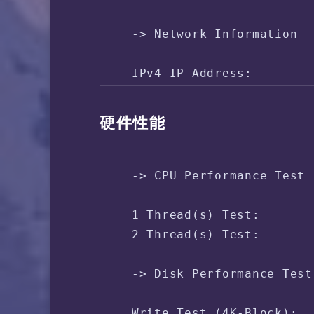
 -> Network Information

 IPv4-IP Address:        
 IPv4-AS Information:    
 IPv4-GeoIP Location:    
硬件性能
 IPv6-IP Address:        
 IPv6-AS Information:    
 IPv6-GeoIP Location:    
 -> CPU Performance Test 
 1 Thread(s) Test:       
 2 Thread(s) Test:       
 -> Disk Performance Test
 Write Test (4K-Block):  