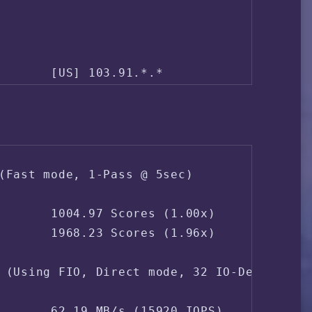
       [US] 103.91.*.*

       AS976 - CORENET

       United States California Los Angele
       [US] 2401:1740::*:*

       AS976 - CORENET

       United States California Los Angel
(Fast mode, 1-Pass @ 5sec)

       1004.97 Scores (1.00x)

       1968.23 Scores (1.96x)

 (Using FIO, Direct mode, 32 IO-Depth)

       62.19 MB/s (15920 IOPS)
