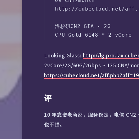
69 CNY/month

http://cubecloud.net/aff.
洛杉矶CN2 GIA - 2G

CPU Gold 6148 * 2 vCore

内存 2GB DDR4

SSD 60GB

Looking Glass:
http://lg.pro.lax.cube
流量 1200GB

2vCore/2G/60G/2Gbps ~ 135 CNY
带宽 2Gbps

https://cubecloud.net/aff.php?aff=
1 IPv4 & 1 IPv6

· 赠送快照额度 * 1

· 赠送企业标准版CC清洗服务

评
超出流量后 1Mbps@无限

135 CNY/month

10 年靠谱老商家，服务稳定，电信 CN2 
https://cubecloud.net/aff
也不错。