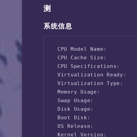
测
系统信息
 CPU Model Name:         
 CPU Cache Size:         
 CPU Specifications:     
 Virtualization Ready:   
 Virtualization Type:    
 Memory Usage:           
 Swap Usage:             
 Disk Usage:             
 Boot Disk:              
 OS Release:             
 Kernel Version:         