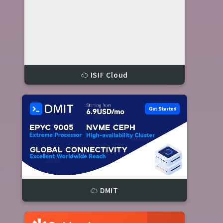
☁️ ISIF Cloud
☁️ DMIT