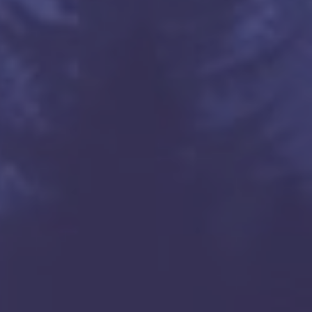
v Speed      | Ping

-            | ----

 Mbits/sec   | 129 ms

3 Gbits/sec  | 133 ms

 Mbits/sec   | 220 ms
