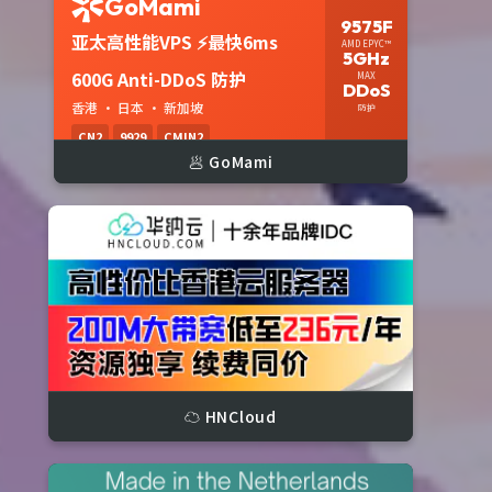
🥟 GoMami
☁️ HNCloud