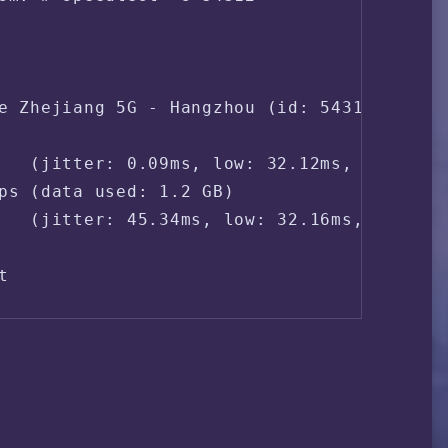
e Zhejiang 5G - Hangzhou (id: 54312)

   (jitter: 0.09ms, low: 32.12ms, high: 32
ps (data used: 1.2 GB)                    
   (jitter: 45.34ms, low: 32.16ms, high: 1
                                       cy:
t