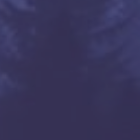
.00 MB

tected ]

_64)
