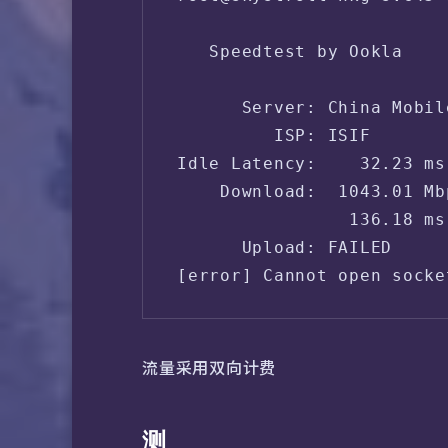
   Speedtest by Ookla

      Server: China Mobil
         ISP: ISIF

Idle Latency:    32.23 ms
    Download:  1043.01 Mb
                136.18 ms
      Upload: FAILED     
[error] Cannot open socke
流量采用双向计费
测