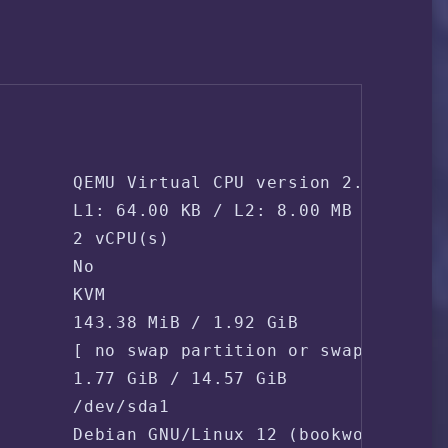
       QEMU Virtual CPU version 2.5+

       L1: 64.00 KB / L2: 8.00 MB / L3: 16
       2 vCPU(s)

       No

       KVM

       143.38 MiB / 1.92 GiB

       [ no swap partition or swap file de
       1.77 GiB / 14.57 GiB

       /dev/sda1

       Debian GNU/Linux 12 (bookworm) (x86