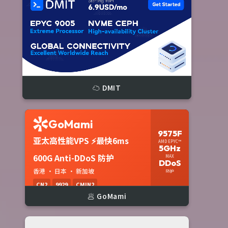
☁️ DMIT
🥟 GoMami