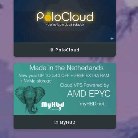
🍍 PoloCloud
☁️ MyHBD