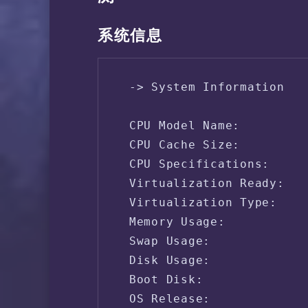
系统信息
 -> System Information

 CPU Model Name:         
 CPU Cache Size:         
 CPU Specifications:     
 Virtualization Ready:   
 Virtualization Type:    
 Memory Usage:           
 Swap Usage:             
 Disk Usage:             
 Boot Disk:              
 OS Release:             