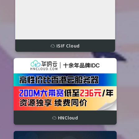
☁️ ISIF Cloud
☁️ HNCloud