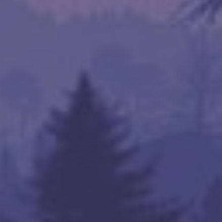
.30ms)

                               

262.76ms)

 136.18 ms    
