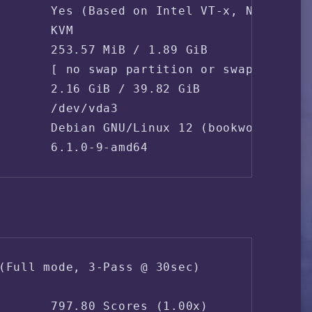
       Yes (Based on Intel VT-x, Nested Vi
       KVM

       253.57 MiB / 1.89 GiB

       [ no swap partition or swap file de
       2.16 GiB / 39.82 GiB

       /dev/vda3

       Debian GNU/Linux 12 (bookworm) (x86
(Full mode, 3-Pass @ 30sec)

       797.80 Scores (1.00x)
