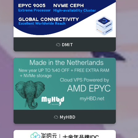
☁️ DMIT
☁️ MyHBD