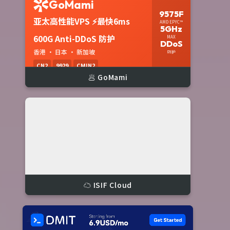
🥟 GoMami
☁️ ISIF Cloud