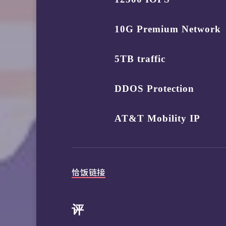
10G Premium Network
5TB traffic
DDOS Protection
AT&T Mobility IP
恰饭链接
评