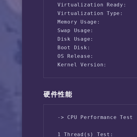
 Virtualization Ready:   
 Virtualization Type:    
 Memory Usage:           
 Swap Usage:             
 Disk Usage:             
 Boot Disk:              
 OS Release:             
硬件性能
 -> CPU Performance Test 
 1 Thread(s) Test:       