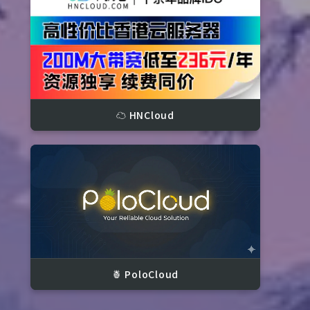
☁️ HNCloud
IBRS)

🍍 PoloCloud
.00 MB
