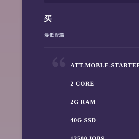
买
最低配置
ATT-MOBLE-STARTE
2 CORE
2G RAM
40G SSD
12500 IOPS