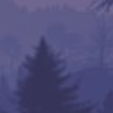
rtualization Enabled)

tected ]

_64)
