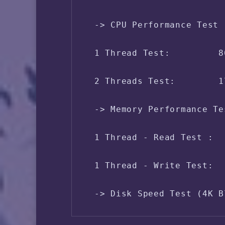
 Boot Device:       /dev/v
 -> CPU Performance Test 
 Load (1/5/15min):  1.60 
 1 Thread Test:         8
 CPU Usage:     0.0% used
 2 Threads Test:        1
 Kernel Version:    5.10.
 -> Memory Performance Te
 1 Thread - Read Test :  
 1 Thread - Write Test:  
 -> Disk Speed Test (4K B
 Test Name      Write Spe