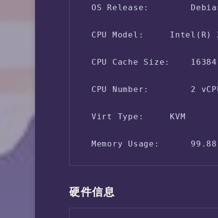
 OS Release:        Debia
 CPU Model:     Intel(R) 
 CPU Cache Size:    16384 
 CPU Number:        2 vCPU
 Virt Type:     KVM

 Memory Usage:      99.88
 Swap Usage:        [ No 
硬件信息
 Disk Usage:        1.57 