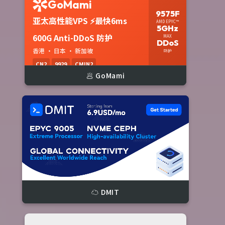
🥟 GoMami
☁️ DMIT