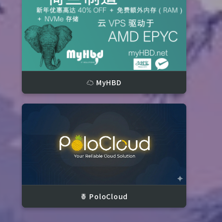
☁️ MyHBD
🍍 PoloCloud