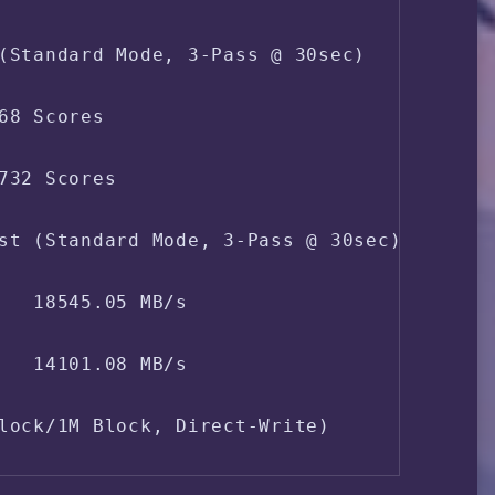
da1

(Standard Mode, 3-Pass @ 30sec)

0.67 0.45 

68 Scores

, 0.0% iowait, 0.0% steal

732 Scores

0-8-amd64

st (Standard Mode, 3-Pass @ 30sec)

   18545.05 MB/s

   14101.08 MB/s

lock/1M Block, Direct-Write)

ed             Read Speed
