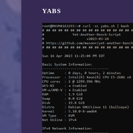
YABS
 10MB-4K Block      8.8 M
 10MB-1M Block      1.7 G
 100MB-4K Block     8.2 M
 100MB-1M Block     262 M
 1GB-4K Block       8.2 M