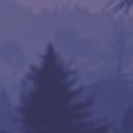
153 IOPS, 1.19 s)

235 IOPS, 0.00 s)

014 IOPS, 12.71 s)

OPS, 0.40 s)

001 IOPS, 127.93 s)
