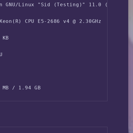
n GNU/Linux "Sid (Testing)" 11.0 (x86_64)

Xeon(R) CPU E5-2686 v4 @ 2.30GHz  2.30 GHz
KB



 MB / 1.94 GB

Swapfile / Swap partition ]

GB / 20.74 GB
