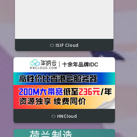


☁️ ISIF Cloud
☁️ HNCloud