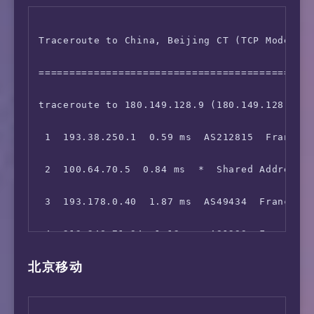
 6  62.115.114.99  10.38 ms  AS1299  Germany,
 7  62.115.124.119  10.44 ms  AS1299  Germany
Traceroute to China, Beijing CT (TCP Mode, Ma
 8  *

=============================================
 9  *

traceroute to 180.149.128.9 (180.149.128.9), 
10  219.158.8.141  205.04 ms  AS4837  China, 
 1  193.38.250.1  0.59 ms  AS212815  France, 
11  *

 2  100.64.70.5  0.84 ms  *  Shared Address

12  219.158.7.125  210.40 ms  AS4837  China, 
 3  193.178.0.40  1.87 ms  AS49434  France, I
13  *

 4  213.248.71.94  1.12 ms  AS1299  France, I
北京移动
14  124.65.194.50  261.04 ms  AS4808  China, 
 5  62.115.118.62  11.14 ms  AS1299  France, 
15  61.135.113.158  288.18 ms  AS4808  China,
 6  62.115.114.99  11.10 ms  AS1299  Germany,