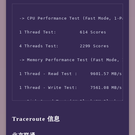
 Disk Usage:        2.12 GB / 10.22 GB

 -> CPU Performance Test (Fast Mode, 1-Pass @
 Boot Device:       /dev/sda1

 1 Thread Test:         614 Scores

 Load (1/5/15min):  0.22 0.07 0.02 

 4 Threads Test:        2299 Scores

 CPU Usage:     2.9% used, 0.0% iowait, 0.0% 
 -> Memory Performance Test (Fast Mode, 1-Pas
 Kernel Version:    5.10.0-8-amd64

 1 Thread - Read Test :     9601.57 MB/s

 Network CC Method: bbr + fq

 1 Thread - Write Test:     7561.08 MB/s

 -> Network Information

 -> Disk Speed Test (4K Block/1M Block, Direc
 IPV4 - IP Address: [FR] 185.171.202.*

 Test Name      Write Speed             Read 
 IPV4 - ASN Info:   212815 (AS-DYJIX - Dyjix 
Traceroute 信息
 100MB-4K Block     9.2 MB/s (2248 IOPS, 11.3
 IPV4 - Region:     France Ile-de-France Pari