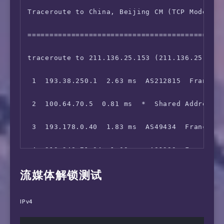
16  *

 7  *

Traceroute to China, Beijing CM (TCP Mode, Ma
17  *

 8  202.97.58.149  10.95 ms  AS4134  Germany,
=============================================
 9  202.97.99.157  230.95 ms  AS4134  China, 
traceroute to 211.136.25.153 (211.136.25.153)
10  202.97.12.49  235.82 ms  AS4134  China, B
 1  193.38.250.1  2.63 ms  AS212815  France, 
11  *

 2  100.64.70.5  0.81 ms  *  Shared Address

12  *

 3  193.178.0.40  1.83 ms  AS49434  France, I
13  *

 4  213.248.71.94  1.09 ms  AS1299  France, I
流媒体解锁测试
 5  62.115.118.62  139.71 ms  AS1299  France,
 6  62.115.122.159  137.35 ms  AS1299  United
IPv4
 7  62.115.125.128  98.23 ms  AS1299  United 