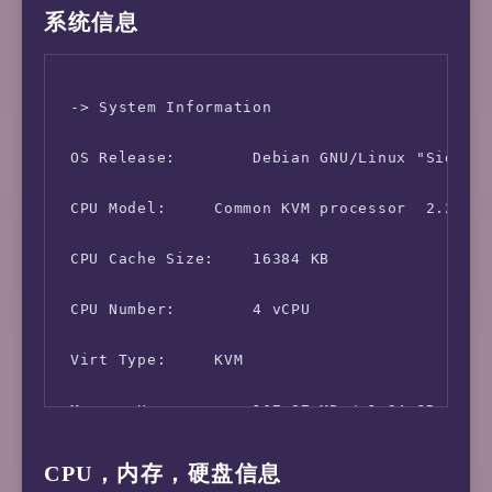
系统信息
 -> System Information

 OS Release:        Debian GNU/Linux "Sid (Te
 CPU Model:     Common KVM processor  2.27 GH
 CPU Cache Size:    16384 KB

 CPU Number:        4 vCPU

 Virt Type:     KVM

 Memory Usage:      167.87 MB / 1.94 GB

 Swap Usage:        [ No Swapfile / Swap part
CPU，内存，硬盘信息