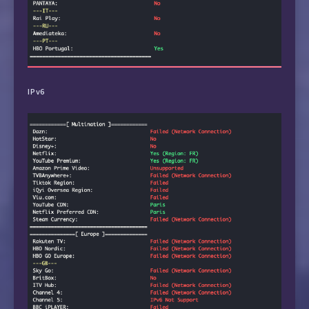
17  *

18  211.136.95.226  246.41 ms  AS56048  China
19  211.136.95.226  245.85 ms  AS56048  China
IPv6
20  *
