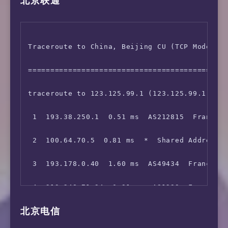
北京联通
 IPV6 - IP Address: [FR] 2a10:4640:1:cafe::*

 IPV6 - ASN Info:   212815 (AS-DYJIX - Dyjix 
Traceroute to China, Beijing CU (TCP Mode, Ma
=============================================
traceroute to 123.125.99.1 (123.125.99.1), 30
 1  193.38.250.1  0.51 ms  AS212815  France, 
 2  100.64.70.5  0.81 ms  *  Shared Address

 3  193.178.0.40  1.60 ms  AS49434  France, I
 4  213.248.71.94  0.91 ms  AS1299  France, I
北京电信
 5  62.115.118.62  11.18 ms  AS1299  France, 