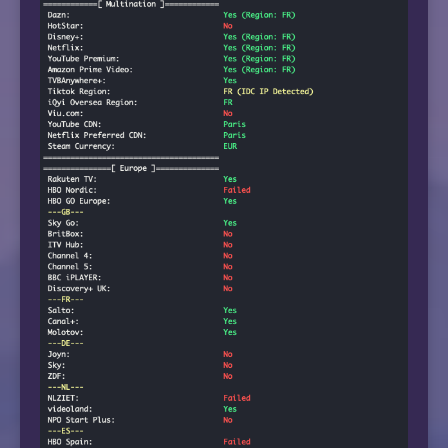
 8  62.115.171.219  131.07 ms  AS1299  United
 9  223.120.6.17  136.92 ms  AS58453  United 
10  *

11  *

12  *

13  *

14  111.24.2.241  284.61 ms  AS9808  China, B
15  *

16  211.136.67.113  300.43 ms  AS56048  China